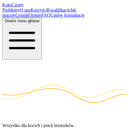
Koto
Czorty
Problemy
O nas
Korzyści
Kwalifikacje
Jak
pracuję
Cennik
Opinie
FAQ
Umów konsultację
Otwórz menu główne
Wszystko dla kocich i psich brzuszków