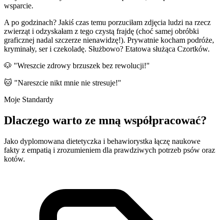
wsparcie.
A po godzinach? Jakiś czas temu porzuciłam zdjęcia ludzi na rzecz
zwierząt i odzyskałam z tego czystą frajdę (choć samej obróbki
graficznej nadal szczerze nienawidzę!).
Prywatnie kocham podróże,
kryminały, ser i czekoladę. Służbowo? Etatowa służąca Czortków.
🐶 "Wreszcie zdrowy brzuszek bez rewolucji!"
🐱 "Nareszcie nikt mnie nie stresuje!"
Moje Standardy
Dlaczego warto ze mną współpracować?
Jako dyplomowana dietetyczka i behawiorystka łączę naukowe
fakty z empatią i zrozumieniem dla prawdziwych potrzeb psów oraz
kotów.