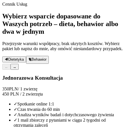
Cennik Usług
Wybierz wsparcie dopasowane do
Waszych potrzeb – dieta, behawior albo
dwa w jednym
Przejrzyste warunki współpracy, brak ukrytych kosztów. Wybierz
pakiet lub napisz do mnie, aby omówić niestandardowy przypadek.
🥩
Dietetyka
🐈
Behawior
←
→
Jednorazowa Konsultacja
350
PLN
/ 1 zwierzę
450 PLN / 2 zwierzęta
✓
Spotkanie online 1:1
✓
Czas trwania do 60 min
✓
Analiza wyników badań i dotychczasowego żywienia
✓
1 mail zbiorczy z pytaniami w ciągu 2 tygodni od
otrzymania zaleceń