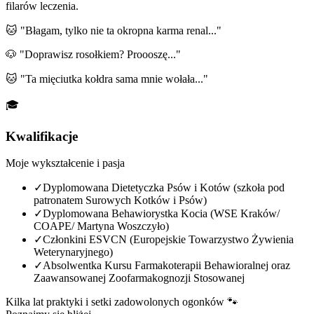
filarów leczenia.
🐱 "Błagam, tylko nie ta okropna karma renal..."
🐶 "Doprawisz rosołkiem? Proooszę..."
🐱 "Ta mięciutka kołdra sama mnie wołała..."
🎓
Kwalifikacje
Moje wykształcenie i pasja
✓
Dyplomowana Dietetyczka Psów i Kotów (szkoła pod
patronatem Surowych Kotków i Psów)
✓
Dyplomowana Behawiorystka Kocia (WSE Kraków/
COAPE/ Martyna Woszczyło)
✓
Członkini ESVCN (Europejskie Towarzystwo Żywienia
Weterynaryjnego)
✓
Absolwentka Kursu Farmakoterapii Behawioralnej oraz
Zaawansowanej Zoofarmakognozji Stosowanej
Kilka lat praktyki i setki zadowolonych ogonków 🐾