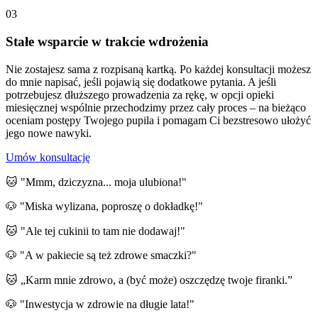
03
Stałe wsparcie w trakcie wdrożenia
Nie zostajesz sama z rozpisaną kartką. Po każdej konsultacji możesz
do mnie napisać, jeśli pojawią się dodatkowe pytania. A jeśli
potrzebujesz dłuższego prowadzenia za rękę, w opcji opieki
miesięcznej wspólnie przechodzimy przez cały proces – na bieżąco
oceniam postępy Twojego pupila i pomagam Ci bezstresowo ułożyć
jego nowe nawyki.
Umów konsultację
🐱 "Mmm, dziczyzna... moja ulubiona!"
🐶 "Miska wylizana, poproszę o dokładkę!"
🐱 "Ale tej cukinii to tam nie dodawaj!"
🐶 "A w pakiecie są też zdrowe smaczki?"
🐱 „Karm mnie zdrowo, a (być może) oszczędzę twoje firanki.”
🐶 "Inwestycja w zdrowie na długie lata!"