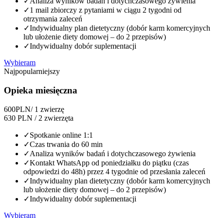
✓
Analiza wyników badań i dotychczasowego żywienia
✓
1 mail zbiorczy z pytaniami w ciągu 2 tygodni od
otrzymania zaleceń
✓
Indywidualny plan dietetyczny (dobór karm komercyjnych
lub ułożenie diety domowej – do 2 przepisów)
✓
Indywidualny dobór suplementacji
Wybieram
Najpopularniejszy
Opieka miesięczna
600
PLN
/ 1 zwierzę
630 PLN / 2 zwierzęta
✓
Spotkanie online 1:1
✓
Czas trwania do 60 min
✓
Analiza wyników badań i dotychczasowego żywienia
✓
Kontakt WhatsApp od poniedziałku do piątku (czas
odpowiedzi do 48h) przez 4 tygodnie od przesłania zaleceń
✓
Indywidualny plan dietetyczny (dobór karm komercyjnych
lub ułożenie diety domowej – do 2 przepisów)
✓
Indywidualny dobór suplementacji
Wybieram