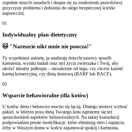
zupełnie innych zasadach i skupia się na znalezieniu prawdziwej
przyczyny problemu i dobraniu do niego bezpiecznej ścieżki
naprawczej.
01
Indywidualny plan dietetyczny
🐱 "Nareszcie nikt mnie nie poucza!"
Ty wypełniasz ankietę, ja analizuję dotychczasowy sposób
karmienia, wyniki badań oraz styl życia zwierzaka i Twój, aby
ułożyć idealny jadłospis – niezależnie od tego, czy chcesz karmić
karmą komercyjną, czy dietą domową (BARF lub BACF).
02
Wsparcie behawioralne (dla kotów)
U kotów dieta i behawior mocno się łączą. Dlatego możesz wybrać
pakiet, w którym poza dietą Twojego kota zajmiemy się też
sprawdzeniem aspektów behawioralnych. Na takiej konsultacji
podpowiadam proste modyfikacje, które eliminują stres i napięcia,
żeby w Waszym domu w końcu zapanował spokój i harmonia.