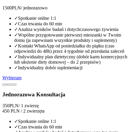
1500
PLN
/ jednorazowo
✓
Spotkanie online 1:1
✓
Czas trwania do 60 min
✓
Analiza wyników badań i dotychczasowego żywienia
✓
Wspólne przygotowanie pierwszej mieszanki w Twoim
domu (ja zapewniam wszystkie produkty i suplementy)
✓
Kontakt WhatsApp od poniedziałku do piątku (czas
odpowiedzi do 48h) przez 4 tygodnie od przesłania zaleceń
✓
Indywidualny plan dietetyczny (dobór karm komercyjnych
lub ułożenie diety domowej – do 2 przepisów)
✓
Indywidualny dobór suplementacji
Wybieram
Jednorazowa Konsultacja
350
PLN
/ 1 zwierzę
450 PLN / 2 zwierzęta
✓
Spotkanie online 1:1
✓
Czas trwania do 60 min