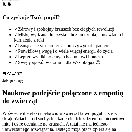
🐈 🐕
Co zyskuje Twój pupil?
✓
Zdrowy i spokojny brzuszek bez ciągłych rewolucji
✓
Miskę wylizaną do czysta – bez proszenia, namawiania i
karmienia z ręki
✓
Lśniącą sierść i koniec z uporczywym drapaniem
✓
Prawidłową wagę i o wiele więcej energii do życia
✓
Lepsze wyniki kolejnych badań krwi i moczu
✓
Święty spokój w domu – dla Was obojga 😊
🥩
🍗
🍖
🐟
Jak pracuję
Naukowe podejście połączone z empatią
do zwierząt
W świecie dietetyki i behawioru zwierząt łatwo pogubić się w
skrajnościach – od suchych, akademickich zaleceń po internetowe
mity i ostre ocenianie na grupach. A tutaj nie ma jednego
uniwersalnego rozwiązania. Dlatego moja praca opiera się na