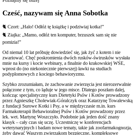
Poznajmy się bliżej
Cześć, nazywam się Anna Sobotka
🐈 Czort: „Halo! Odłóż tę książkę i podziwiaj kotka!”
🐈 Ziajka: „Mamo, odłóż ten komputer, brzuszek sam się nie
pomizia!”
Od niemal 10 lat próbuję dowiedzieć się, jak żyć z kotem i nie
zwariować. Chęć poskromienia dwóch rusków-świrusków wysłała
mnie na kursy i kocie webinary, a finalnie do krakowskiej WSE,
wprost do (no niekoniecznie pierwszej) ławki na
studiach
podyplomowych z kociego behawioryzmu
.
Szybko zrozumiałam, że zachowanie zwierzęcia jest nierozerwalnie
połączone z tym, co ląduje w jego misce. Dlatego poszłam dalej,
kończąc specjalistyczny
kurs Dietetyki Psów i Kotów
prowadzony
przez Agnieszkę Cholewiak-Góralczyk oraz Katarzynę Towalewską
z fundacji Surowe Kotki i Psy, a w międzyczasie m.in.
kurs
Farmakoterapii Behawioralnej Psów i Kotów
prowadzony przez
lek. wet. Martynę Woszczyło. Podobnie jak jeden dość znany
klasyk – cały czas się uczę. Uczestniczę w konferencjach
weterynaryjnych i badam nowe tematy, takie jak
zoofarmakognozja
,
żeby dawać Waszym zwierzakom bezpieczne, kompleksowe